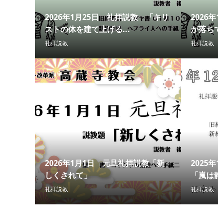
2026年1月25日 礼拝説教 「キリ
2026
ストの体を建て上げる...
が落ち
礼拝説教
礼拝説教
2026年1月1日 元旦礼拝説教「新
2025
しくされて」
「嵐は
礼拝説教
礼拝説教