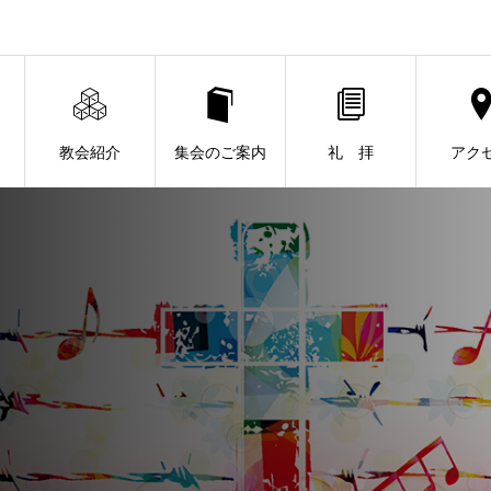
教会紹介
集会のご案内
礼 拝
アク