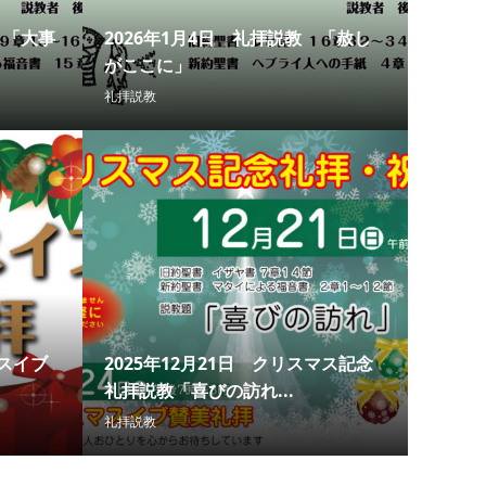
 「大事
2026年1月4日 礼拝説教 「赦し
がここに」
礼拝説教
マスイブ
2025年12月21日 クリスマス記念
礼拝説教「喜びの訪れ...
礼拝説教