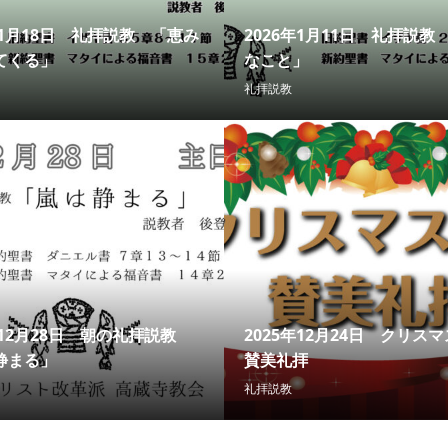
年1月18日 礼拝説教 「恵み
2026年1月11日 礼拝説教
てくる」
なこと」
礼拝説教
年12月28日 朝の礼拝説教
2025年12月24日 クリス
静まる」
賛美礼拝
礼拝説教