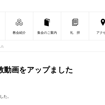
教会紹介
集会のご案内
礼 拝
アク
した
説教動画をアップました
ました。